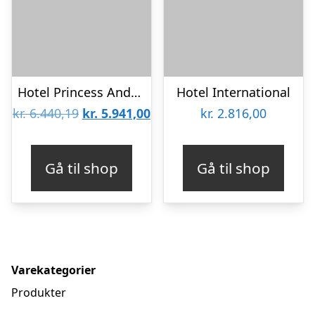
Hotel Princess Andriana Resort & Spa
Hotel International
Den
Den
kr.
6.440,19
kr.
5.941,00
kr.
2.816,00
oprindelige
aktuelle
pris
pris
Gå til shop
Gå til shop
var:
er:
kr. 6.440,19.
kr. 5.941,00.
Varekategorier
Produkter