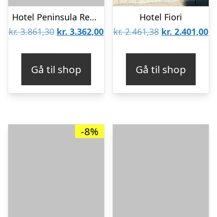
Hotel Peninsula Resort & Spa
Hotel Fiori
Den
Den
Den
D
kr.
3.861,30
kr.
3.362,00
kr.
2.461,38
kr.
2.401,00
oprindelige
aktuelle
oprindelige
ak
pris
pris
pris
pr
Gå til shop
Gå til shop
var:
er:
var:
er
kr. 3.861,30.
kr. 3.362,00.
kr. 2.461,38.
kr
-8%