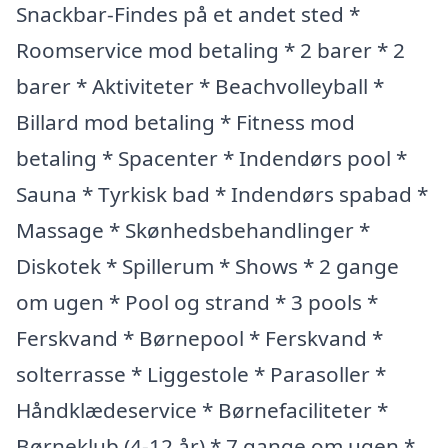
Snackbar-Findes på et andet sted *
Roomservice mod betaling * 2 barer * 2
barer * Aktiviteter * Beachvolleyball *
Billard mod betaling * Fitness mod
betaling * Spacenter * Indendørs pool *
Sauna * Tyrkisk bad * Indendørs spabad *
Massage * Skønhedsbehandlinger *
Diskotek * Spillerum * Shows * 2 gange
om ugen * Pool og strand * 3 pools *
Ferskvand * Børnepool * Ferskvand *
solterrasse * Liggestole * Parasoller *
Håndklædeservice * Børnefaciliteter *
Børneklub (4-12 år) * 7 gange om ugen *