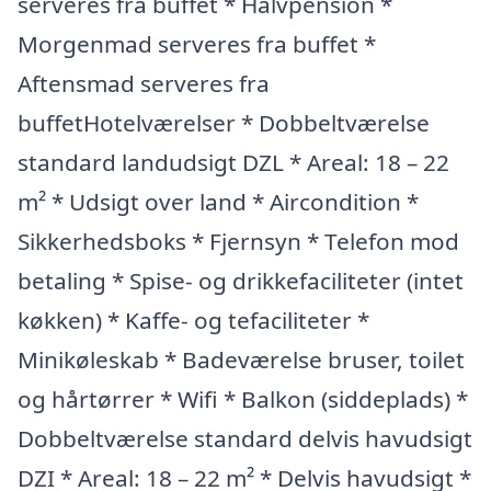
serveres fra buffet * Halvpension *
Morgenmad serveres fra buffet *
Aftensmad serveres fra
buffetHotelværelser * Dobbeltværelse
standard landudsigt DZL * Areal: 18 – 22
m² * Udsigt over land * Aircondition *
Sikkerhedsboks * Fjernsyn * Telefon mod
betaling * Spise- og drikkefaciliteter (intet
køkken) * Kaffe- og tefaciliteter *
Minikøleskab * Badeværelse bruser, toilet
og hårtørrer * Wifi * Balkon (siddeplads) *
Dobbeltværelse standard delvis havudsigt
DZI * Areal: 18 – 22 m² * Delvis havudsigt *