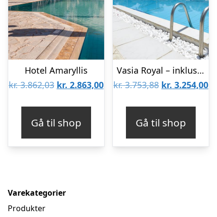
Hotel Amaryllis
Vasia Royal – inklusiv billeje
Den
Den
Den
D
kr.
3.862,03
kr.
2.863,00
kr.
3.753,88
kr.
3.254,00
oprindelige
aktuelle
oprindelige
ak
pris
pris
pris
pr
Gå til shop
Gå til shop
var:
er:
var:
er
kr. 3.862,03.
kr. 2.863,00.
kr. 3.753,88.
kr
Varekategorier
Produkter