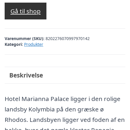
oprindelige
aktuelle
pris
pris
Gå til shop
var:
er:
kr. 3.021,28.
kr. 2.522,00.
Varenummer (SKU):
8202276070997970142
Kategori:
Produkter
Beskrivelse
Hotel Marianna Palace ligger i den rolige
landsby Kolymbia på den græske ø
Rhodos. Landsbyen ligger ved foden af en