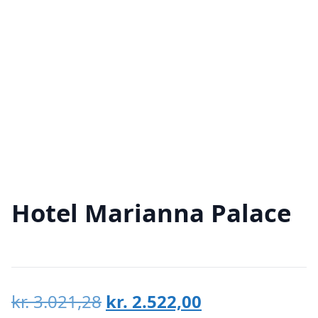
Hotel Marianna Palace
Den
Den
kr.
3.021,28
kr.
2.522,00