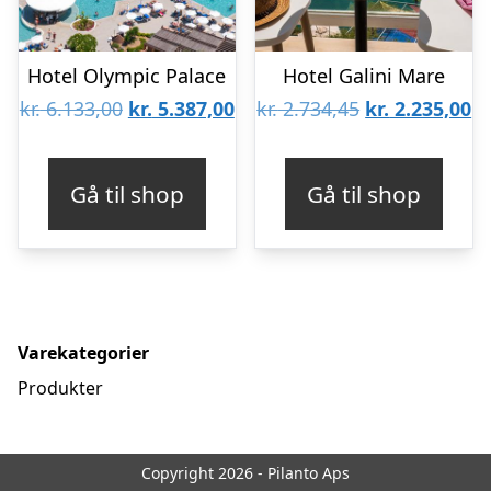
Hotel Olympic Palace
Hotel Galini Mare
Den
Den
Den
D
kr.
6.133,00
kr.
5.387,00
kr.
2.734,45
kr.
2.235,00
oprindelige
aktuelle
oprindelige
ak
pris
pris
pris
pr
Gå til shop
Gå til shop
var:
er:
var:
er
kr. 6.133,00.
kr. 5.387,00.
kr. 2.734,45.
kr
Varekategorier
Produkter
Copyright 2026 - Pilanto Aps