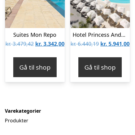
Suites Mon Repo
Hotel Princess Andriana Resort & Spa
Den
Den
Den
D
kr.
3.479,42
kr.
3.342,00
kr.
6.440,19
kr.
5.941,00
oprindelige
aktuelle
oprindelige
ak
pris
pris
pris
pr
Gå til shop
Gå til shop
var:
er:
var:
er
kr. 3.479,42.
kr. 3.342,00.
kr. 6.440,19.
kr
Varekategorier
Produkter