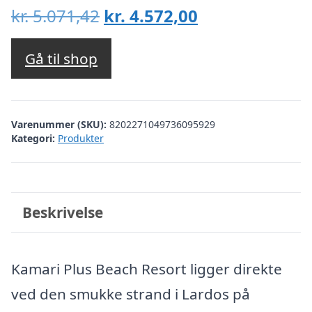
Den
Den
kr.
5.071,42
kr.
4.572,00
oprindelige
aktuelle
pris
pris
Gå til shop
var:
er:
kr. 5.071,42.
kr. 4.572,00.
Varenummer (SKU):
8202271049736095929
Kategori:
Produkter
Beskrivelse
Kamari Plus Beach Resort ligger direkte
ved den smukke strand i Lardos på