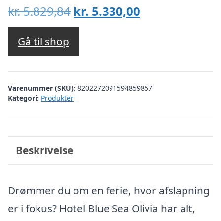
Den
Den
kr.
5.829,84
kr.
5.330,00
oprindelige
aktuelle
pris
pris
Gå til shop
var:
er:
kr. 5.829,84.
kr. 5.330,00.
Varenummer (SKU):
8202272091594859857
Kategori:
Produkter
Beskrivelse
Drømmer du om en ferie, hvor afslapning
er i fokus? Hotel Blue Sea Olivia har alt,