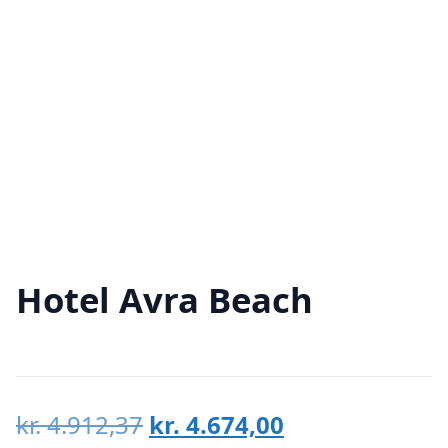
Hotel Avra Beach
Den
Den
kr.
4.912,37
kr.
4.674,00