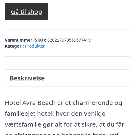
oprindelige
aktuelle
pris
pris
Gå til shop
var:
er:
kr. 4.912,37.
kr. 4.674,00.
Varenummer (SKU):
8202279735695774191
Kategori:
Produkter
Beskrivelse
Hotel Avra Beach er et charmerende og
familieejet hotel, hvor den venlige
værtsfamilie gør alt for at sikre, at du får