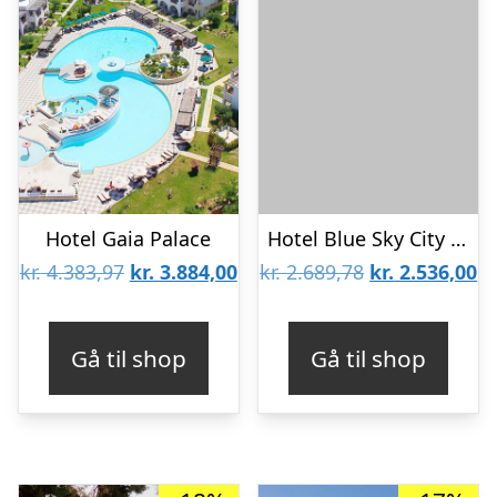
Hotel Gaia Palace
Hotel Blue Sky City Beach – Voksenhotel 18+
Den
Den
Den
D
kr.
4.383,97
kr.
3.884,00
kr.
2.689,78
kr.
2.536,00
oprindelige
aktuelle
oprindelige
ak
pris
pris
pris
pr
Gå til shop
Gå til shop
var:
er:
var:
er
kr. 4.383,97.
kr. 3.884,00.
kr. 2.689,78.
kr