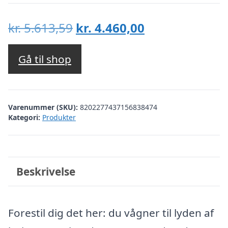
Den
Den
kr.
5.613,59
kr.
4.460,00
oprindelige
aktuelle
pris
pris
Gå til shop
var:
er:
kr. 5.613,59.
kr. 4.460,00.
Varenummer (SKU):
8202277437156838474
Kategori:
Produkter
Beskrivelse
Forestil dig det her: du vågner til lyden af