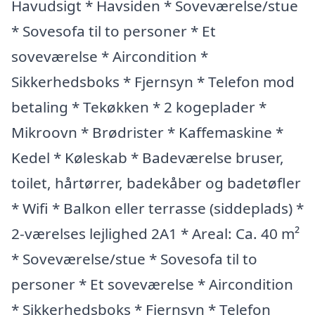
Havudsigt * Havsiden * Soveværelse/stue
* Sovesofa til to personer * Et
soveværelse * Aircondition *
Sikkerhedsboks * Fjernsyn * Telefon mod
betaling * Tekøkken * 2 kogeplader *
Mikroovn * Brødrister * Kaffemaskine *
Kedel * Køleskab * Badeværelse bruser,
toilet, hårtørrer, badekåber og badetøfler
* Wifi * Balkon eller terrasse (siddeplads) *
2-værelses lejlighed 2A1 * Areal: Ca. 40 m²
* Soveværelse/stue * Sovesofa til to
personer * Et soveværelse * Aircondition
* Sikkerhedsboks * Fjernsyn * Telefon