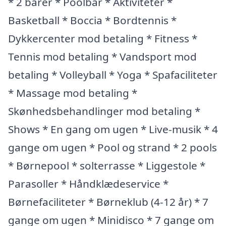
* 2 barer * Poolbar * Aktiviteter *
Basketball * Boccia * Bordtennis *
Dykkercenter mod betaling * Fitness *
Tennis mod betaling * Vandsport mod
betaling * Volleyball * Yoga * Spafaciliteter
* Massage mod betaling *
Skønhedsbehandlinger mod betaling *
Shows * En gang om ugen * Live-musik * 4
gange om ugen * Pool og strand * 2 pools
* Børnepool * solterrasse * Liggestole *
Parasoller * Håndklædeservice *
Børnefaciliteter * Børneklub (4-12 år) * 7
gange om ugen * Minidisco * 7 gange om