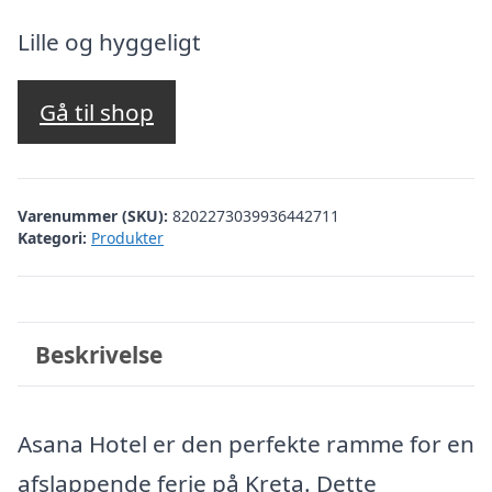
oprindelige
aktuelle
pris
pris
Lille og hyggeligt
var:
er:
kr. 3.485,68.
kr. 2.986,00.
Gå til shop
Varenummer (SKU):
8202273039936442711
Kategori:
Produkter
Beskrivelse
Asana Hotel er den perfekte ramme for en
afslappende ferie på Kreta. Dette