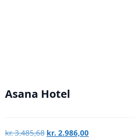
Asana Hotel
Den
Den
kr.
3.485,68
kr.
2.986,00