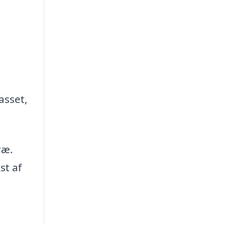
asset,
ræ.
st af