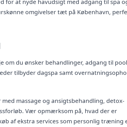
ed for at nyde havudsigt med adgang til spa o
rskønne omgivelser tæt på København, perfek
d
e om du ønsker behandlinger, adgang til pool
der tilbyder dagspa samt overnatningsopho
r med massage og ansigtsbehandling, detox-
essforløb. Vær opmærksom på, hvad der er
køb af ekstra services som personlig træning e