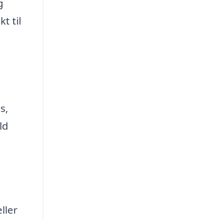
g
t til
s,
ld
ller