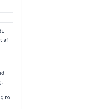
du
t af
nd.
g.
og ro