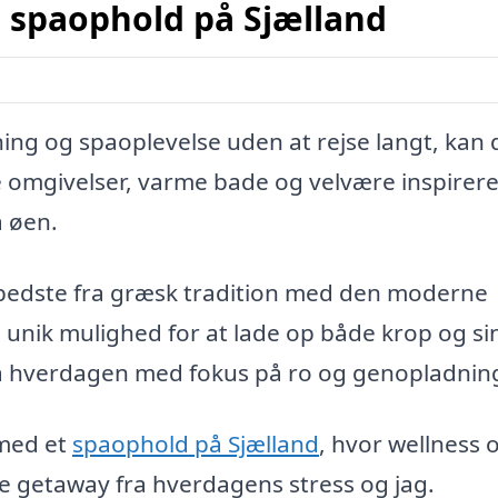
 spaophold på Sjælland
ing og spaoplevelse uden at rejse langt, kan 
e omgivelser, varme bade og velvære inspirere
å øen.
 bedste fra græsk tradition med den moderne
n unik mulighed for at lade op både krop og si
fra hverdagen med fokus på ro og genopladnin
 med et
spaophold på Sjælland
, hvor wellness 
te getaway fra hverdagens stress og jag.