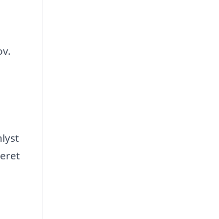
ov.
lyst
neret