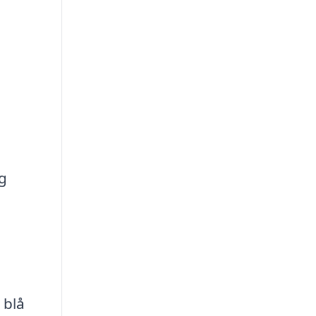
og
 blå