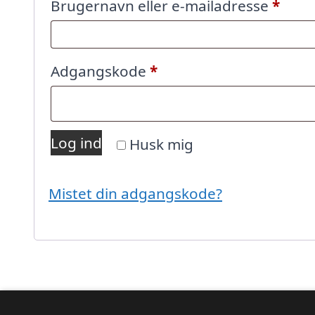
Påkr
Brugernavn eller e-mailadresse
*
Påkrævet
Adgangskode
*
Log ind
Husk mig
Mistet din adgangskode?